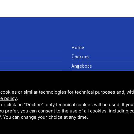
Home
Über uns
Angebote
Weitere Dienstleistungen:
Gebiet
cookies or similar technologies for technical purposes and, wit
g
e policy
.
k or click on "Decline", only technical cookies will be used. If yo
 you prefer, you can consent to the use of all cookies, including 
l". You can change your choice at any time.