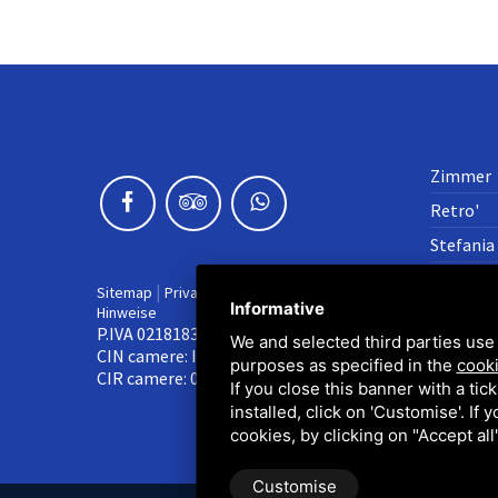
Zimmer
Retro'
Stefania
Passion
|
|
Sitemap
Privacy policy
Rechtliche
Informative
Hinweise
Flower
P.IVA 02181830387
We and selected third parties use 
Wohnun
CIN camere: IT038006B4RB39FW9T
purposes as specified in the
cooki
CIR camere: 038006-AF-00033
If you close this banner with a tic
installed, click on 'Customise'. If
cookies, by clicking on "Accept al
Customise